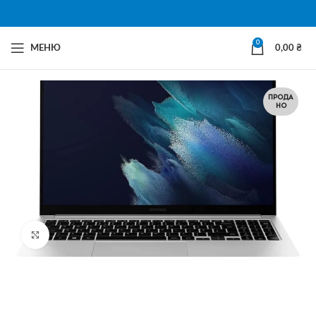
0
МЕНЮ
0,00
₴
ПРОДА
НО
Натисни щоб збільшити