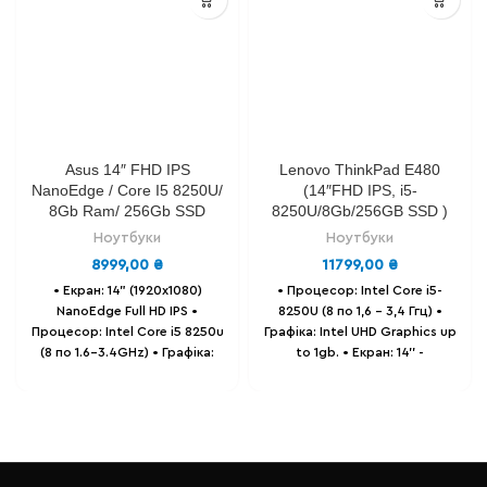
Asus 14″ FHD IPS
Lenovo ThinkPad E480
NanoEdge / Core I5 8250U/
(14″FHD IPS, i5-
8Gb Ram/ 256Gb SSD
8250U/8Gb/256GB SSD )
Ноутбуки
Ноутбуки
8999,00
₴
11799,00
₴
• Екран: 14" (1920x1080)
• Процесор: Intel Сore i5-
NanoEdge Full HD IPS
•
8250U (8 по 1,6 - 3,4 Ггц) •
Процесор: Intel Core i5 8250u
Графіка: Intel UHD Graphics up
(8 по 1.6-3.4GHz)
• Графіка:
to 1gb. • Екран: 14'' -
Intel Ultra HD Graphics.
•
(1920x1080) Full HD IPS,
Оперативна пам'ять: 8 GB
матовий. • Оперативна
DDR4.
• Накопичувач: SSD 256
пам'ять: 16GB DDR4. •
GB .
• Батарея: до 6-ти годин,
Накопичувач: SSD 256 GB
86% залишковий ресурс.
•
Samsung • Батарея: до 8-ми
Вага - 1.4 Кг.
годин (знос 12%). • Вага - 1.7