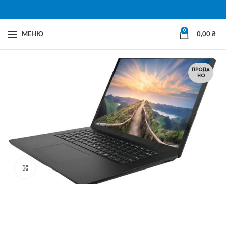
0
МЕНЮ
0,00
₴
ПРОДА
НО
Натисни щоб збільшити