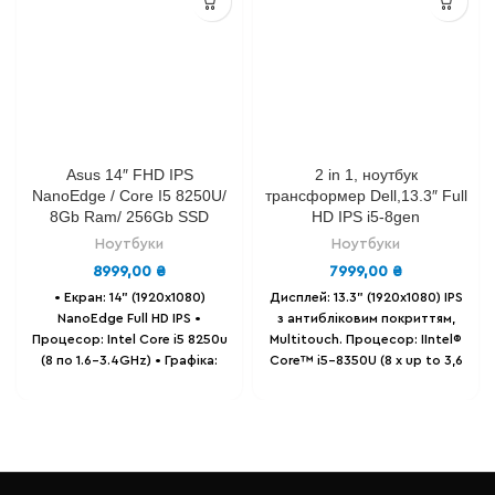
Asus 14″ FHD IPS
2 in 1, ноутбук
NanoEdge / Core I5 8250U/
трансформер Dell,13.3″ Full
8Gb Ram/ 256Gb SSD
HD IPS i5-8gen
Ноутбуки
Ноутбуки
8999,00
₴
7999,00
₴
• Екран: 14" (1920x1080)
Дисплей: 13.3" (1920х1080) IPS
NanoEdge Full HD IPS
•
з антибліковим покриттям,
Процесор: Intel Core i5 8250u
Multitouch.
Процесор: IIntel®
(8 по 1.6-3.4GHz)
• Графіка:
Core™ i5-8350U (8 х up to 3,6
Intel Ultra HD Graphics.
•
Ghz)
Відеокарта: Intel® HD
Оперативна пам'ять: 8 GB
Graphics 620 1 gb.
DDR4.
• Накопичувач: SSD 256
Оперативна пам'ять: 8 Gb .
GB .
• Батарея: до 6-ти годин,
Накопичувач: 128 GB SSD m2
86% залишковий ресурс.
•
(можна розширити)
Батарея -
Вага - 1.4 Кг.
до 3-х годин .
Порти - 1 x USB