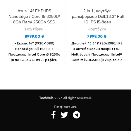
Asus 14″ FHD IPS
2 in 1, ноутбук
NanoEdge / Core I5 8250U/
трансформер Dell,13.3″ Full
8Gb Ram/ 256Gb SSD
HD IPS i5-8gen
Ноутбуки
Ноутбуки
8999,00
₴
7999,00
₴
• Екран: 14" (1920x1080)
Дисплей: 13.3" (1920х1080) IPS
NanoEdge Full HD IPS
•
з антибліковим покриттям,
Процесор: Intel Core i5 8250u
Multitouch.
Процесор: IIntel®
(8 по 1.6-3.4GHz)
• Графіка:
Core™ i5-8350U (8 х up to 3,6
Intel Ultra HD Graphics.
•
Ghz)
Відеокарта: Intel® HD
Оперативна пам'ять: 8 GB
Graphics 620 1 gb.
DDR4.
• Накопичувач: SSD 256
Оперативна пам'ять: 8 Gb .
GB .
• Батарея: до 6-ти годин,
Накопичувач: 128 GB SSD m2
86% залишковий ресурс.
•
(можна розширити)
Батарея -
Вага - 1.4 Кг.
до 3-х годин .
Порти - 1 x USB
TechHub
2023 All right reserved.
3.1 (5 Гбіт/сек)/1 x USB Type
C/1 х USB 2.0/HDMI/
Поділитись
комбінований аудіороз'єм
для навушників/мікрофона/
кардридер
Вага – 1.5 кг.