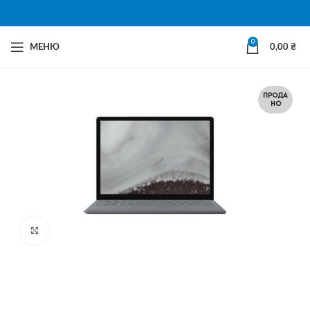
0
МЕНЮ
0,00
₴
ПРОДА
НО
Натисни щоб збільшити