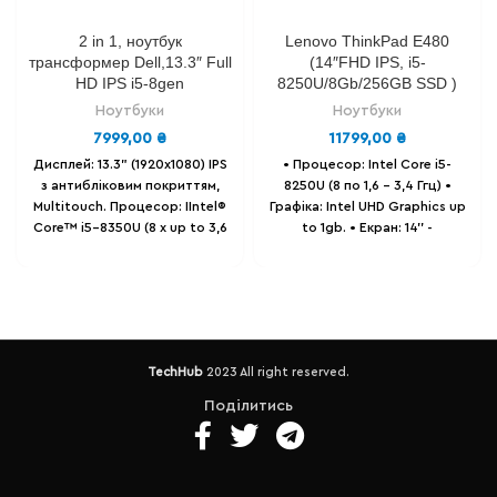
2 in 1, ноутбук
Lenovo ThinkPad E480
трансформер Dell,13.3″ Full
(14″FHD IPS, i5-
HD IPS i5-8gen
8250U/8Gb/256GB SSD )
Ноутбуки
Ноутбуки
7999,00
₴
11799,00
₴
Дисплей: 13.3" (1920х1080) IPS
• Процесор: Intel Сore i5-
з антибліковим покриттям,
8250U (8 по 1,6 - 3,4 Ггц) •
Multitouch.
Процесор: IIntel®
Графіка: Intel UHD Graphics up
Core™ i5-8350U (8 х up to 3,6
to 1gb. • Екран: 14'' -
Ghz)
Відеокарта: Intel® HD
(1920x1080) Full HD IPS,
Graphics 620 1 gb.
матовий. • Оперативна
Оперативна пам'ять: 8 Gb .
пам'ять: 16GB DDR4. •
Накопичувач: 128 GB SSD m2
Накопичувач: SSD 256 GB
(можна розширити)
Батарея -
Samsung • Батарея: до 8-ми
до 3-х годин .
Порти - 1 x USB
годин (знос 12%). • Вага - 1.7
TechHub
2023 All right reserved.
3.1 (5 Гбіт/сек)/1 x USB Type
Кг. • Порти -2 x USB 3.1/1 х USB
C/1 х USB 2.0/HDMI/
3.1 Type C (10 Гбіт/сек)/1 x USB
Поділитись
комбінований аудіороз'єм
2.0/HDMI/LAN (RJ-45)/
для навушників/мікрофона/
комбінований аудіороз'єм
кардридер
Вага – 1.5 кг.
для навушників/мікрофона/
кардридер