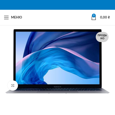
0
МЕНЮ
0,00
₴
ПРОДА
НО
Натисни щоб збільшити