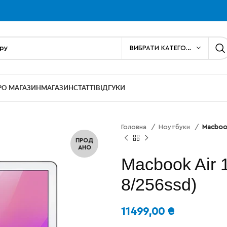
ВИБРАТИ КАТЕГОРІЮ
РО МАГАЗИН
МАГАЗИН
СТАТТІ
ВІДГУКИ
Головна
Ноутбуки
Macbook
ПРОД
АНО
Macbook Air 13
8/256ssd)
11499,00
₴