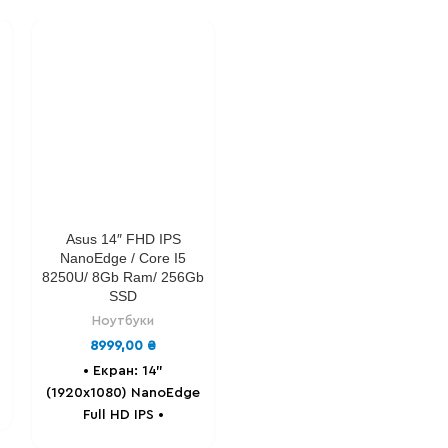
Asus 14″ FHD IPS
NanoEdge / Core I5
8250U/ 8Gb Ram/ 256Gb
SSD
Ноутбуки
8999,00
₴
• Екран: 14"
(1920x1080) NanoEdge
Full HD IPS
•
Процесор: Intel Core