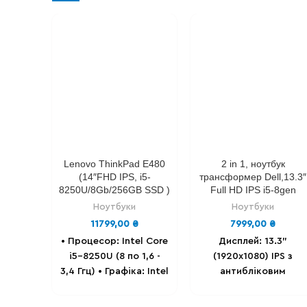
Lenovo ThinkPad E480
2 in 1, ноутбук
(14″FHD IPS, i5-
трансформер Dell,13.3″
8250U/8Gb/256GB SSD )
Full HD IPS i5-8gen
Ноутбуки
Ноутбуки
11799,00
₴
7999,00
₴
• Процесор: Intel Сore
Дисплей: 13.3"
i5-8250U (8 по 1,6 -
(1920х1080) IPS з
3,4 Ггц) • Графіка: Intel
антибліковим
UHD Graphics up to
покриттям,
1gb. • Екран: 14'' -
Multitouch.
Процесор: