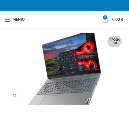
0
МЕНЮ
0,00
₴
ПРОДА
НО
Натисни щоб збільшити