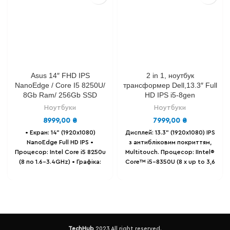
Asus 14″ FHD IPS
2 in 1, ноутбук
NanoEdge / Core I5 8250U/
трансформер Dell,13.3″ Full
8Gb Ram/ 256Gb SSD
HD IPS i5-8gen
Ноутбуки
Ноутбуки
8999,00
₴
7999,00
₴
• Екран: 14" (1920x1080)
Дисплей: 13.3" (1920х1080) IPS
NanoEdge Full HD IPS
•
з антибліковим покриттям,
Процесор: Intel Core i5 8250u
Multitouch.
Процесор: IIntel®
(8 по 1.6-3.4GHz)
• Графіка:
Core™ i5-8350U (8 х up to 3,6
Intel Ultra HD Graphics.
•
Ghz)
Відеокарта: Intel® HD
Оперативна пам'ять: 8 GB
Graphics 620 1 gb.
DDR4.
• Накопичувач: SSD 256
Оперативна пам'ять: 8 Gb .
GB .
• Батарея: до 6-ти годин,
Накопичувач: 128 GB SSD m2
86% залишковий ресурс.
•
(можна розширити)
Батарея -
Вага - 1.4 Кг.
до 3-х годин .
Порти - 1 x USB
TechHub
2023 All right reserved.