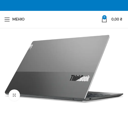
0
МЕНЮ
0,00
₴
Натисни щоб збільшити