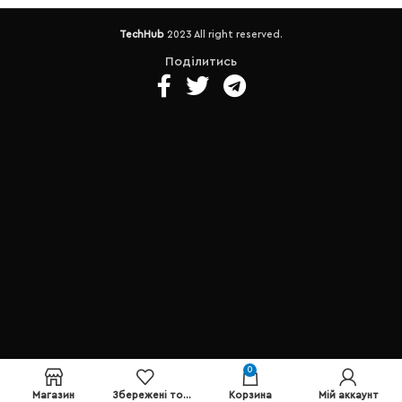
Samsung • Батарея: до 8-ми
(можна розширити)
Батарея -
годин (знос 12%). • Вага - 1.7
до 3-х годин .
Порти - 1 x USB
TechHub
2023 All right reserved.
Кг. • Порти -2 x USB 3.1/1 х USB
3.1 (5 Гбіт/сек)/1 x USB Type
3.1 Type C (10 Гбіт/сек)/1 x USB
C/1 х USB 2.0/HDMI/
Поділитись
2.0/HDMI/LAN (RJ-45)/
комбінований аудіороз'єм
комбінований аудіороз'єм
для навушників/мікрофона/
для навушників/мікрофона/
кардридер
Вага – 1.5 кг.
кардридер
0
Магазин
Збережені товари
Корзина
Мій аккаунт