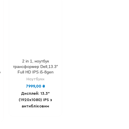
2 in 1, ноутбук
трансформер Dell,13.3″
b
Full HD IPS i5-8gen
Ноутбуки
7999,00
₴
Дисплей: 13.3"
(1920х1080) IPS з
антибліковим
покриттям,
Multitouch.
Процесор:
IIntel® Core™ i5-