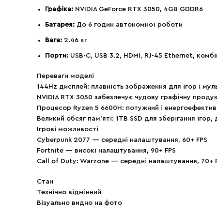
Графіка:
NVIDIA GeForce RTX 3050, 4GB GDDR6
Батарея:
До 6 годин автономної роботи
Вага:
2.46 кг
Порти:
USB-C, USB 3.2, HDMI, RJ-45 Ethernet, комб
Переваги моделі
144Hz дисплей: плавність зображення для ігор і мул
NVIDIA RTX 3050 забезпечує чудову графічну продук
Процесор Ryzen 5 6600H: потужний і енергоефективн
Великий обсяг пам’яті: 1TB SSD для зберігання ігор, 
Ігрові можливості
Cyberpunk 2077 — середні налаштування, 60+ FPS
Fortnite — високі налаштування, 90+ FPS
Call of Duty: Warzone — середні налаштування, 70+ 
Стан
Технічно відмінний
Візуально видно на фото