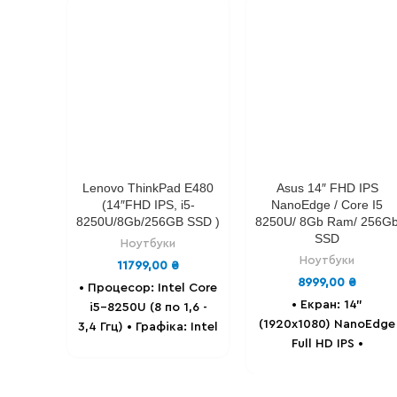
Lenovo ThinkPad E480
Asus 14″ FHD IPS
(14″FHD IPS, i5-
NanoEdge / Core I5
8250U/8Gb/256GB SSD )
8250U/ 8Gb Ram/ 256G
SSD
Ноутбуки
Ноутбуки
11799,00
₴
8999,00
₴
• Процесор: Intel Сore
• Екран: 14"
i5-8250U (8 по 1,6 -
(1920x1080) NanoEdge
3,4 Ггц) • Графіка: Intel
Full HD IPS
•
UHD Graphics up to
Процесор: Intel Core
1gb. • Екран: 14'' -
i5 8250u (8 по 1.6-
(1920x1080) Full HD