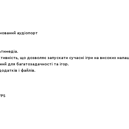
інований аудіопорт
ьтимедіа.
тивність, що дозволяє запускати сучасні ігри на високих нала
ий для багатозадачності та ігор.
додатків і файлів.
FPS