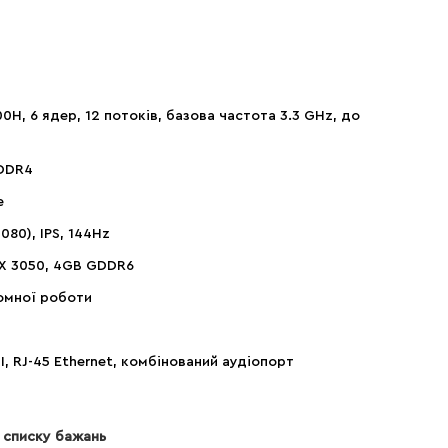
0H, 6 ядер, 12 потоків, базова частота 3.3 GHz, до
DDR4
e
1080), IPS, 144Hz
X 3050, 4GB GDDR6
омної роботи
I, RJ-45 Ethernet, комбінований аудіопорт
 списку бажань