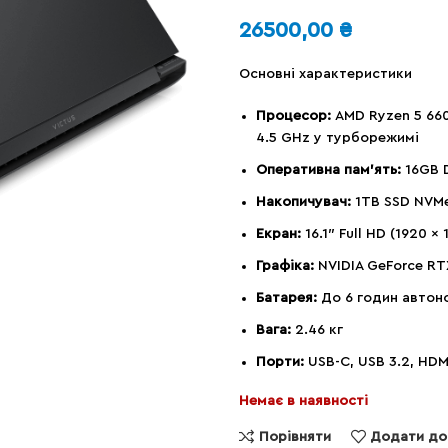
26500,00
₴
Основні характеристики
Процесор:
AMD Ryzen 5 660
4.5 GHz у турборежимі
Оперативна пам’ять:
16GB 
Накопичувач:
1TB SSD NVM
Екран:
16.1″ Full HD (1920 x 
Графіка:
NVIDIA GeForce RT
Батарея:
До 6 годин автон
Вага:
2.46 кг
Порти:
USB-C, USB 3.2, HDM
Немає в наявності
Порівняти
Додати до