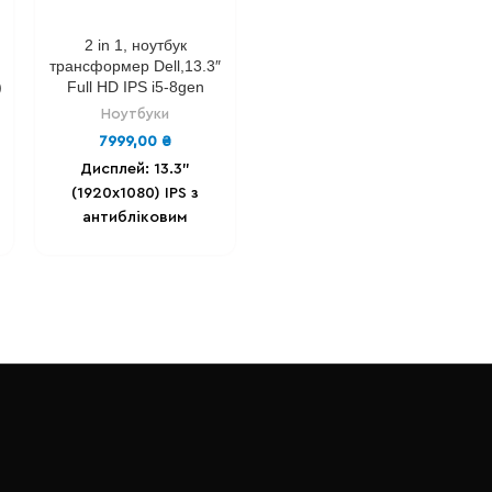
2 in 1, ноутбук
трансформер Dell,13.3″
)
Full HD IPS i5-8gen
Ноутбуки
7999,00
₴
Дисплей: 13.3"
(1920х1080) IPS з
антибліковим
покриттям,
Multitouch.
Процесор:
IIntel® Core™ i5-
8350U (8 х up to 3,6
Ghz)
Відеокарта:
Intel® HD Graphics 620
1 gb.
Оперативна
пам'ять: 8 Gb .
Накопичувач: 128 GB
SSD m2 (можна
розширити)
Батарея -