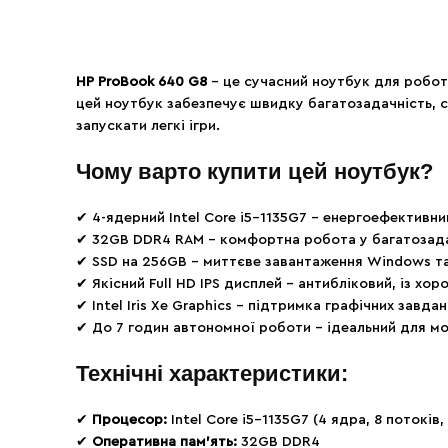
HP ProBook 640 G8
– це сучасний ноутбук для робот
цей ноутбук забезпечує швидку багатозадачність, с
запускати легкі ігри.
Чому варто купити цей ноутбук?
✔ 4-ядерний Intel Core i5-1135G7 – енергоефективн
✔ 32GB DDR4 RAM – комфортна робота у багатозад
✔ SSD на 256GB – миттєве завантаження Windows т
✔ Якісний Full HD IPS дисплей – антибліковий, із х
✔ Intel Iris Xe Graphics – підтримка графічних завда
✔ До 7 годин автономної роботи – ідеальний для м
Технічні характеристики:
✔
Процесор:
Intel Core i5-1135G7 (4 ядра, 8 потоків,
✔
Оперативна пам’ять:
32GB DDR4