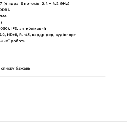
7 (4 ядра, 8 потоків, 2.4 – 4.2 GHz)
DDR4
VMe
cs
1080), IPS, антибліковий
 3.2, HDMI, RJ-45, кардрідер, аудіопорт
омної роботи
 списку бажань