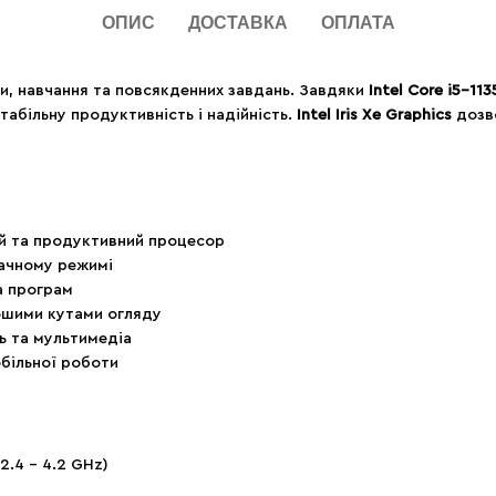
ОПИС
ДОСТАВКА
ОПЛАТА
и, навчання та повсякденних завдань. Завдяки
Intel Core i5-11
табільну продуктивність і надійність.
Intel Iris Xe Graphics
дозво
ий та продуктивний процесор
ачному режимі
а програм
орошими кутами огляду
нь та мультимедіа
обільної роботи
 2.4 – 4.2 GHz)