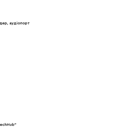
ідер, аудіопорт
TechHub”