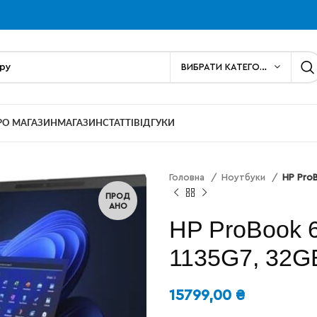
ВИБРАТИ КАТЕГОРІЮ
РО МАГАЗИН
МАГАЗИН
СТАТТІ
ВІДГУКИ
Головна
Ноутбуки
HP Pro
ПРОД
АНО
HP ProBook 6
1135G7, 32G
15799,00
₴