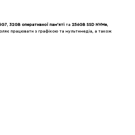
35G7
,
32GB оперативної пам’яті
та
256GB SSD NVMe
,
ляє працювати з графікою та мультимедіа, а також