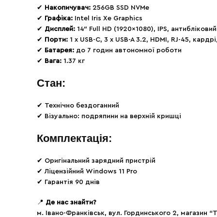
✔
Накопичувач:
256GB SSD NVMe
✔
Графіка:
Intel Iris Xe Graphics
✔
Дисплей:
14″ Full HD (1920×1080), IPS, антибліковий
✔
Порти:
1 x USB-C, 3 x USB-A 3.2, HDMI, RJ-45, кардр
✔
Батарея:
до 7 годин автономної роботи
✔
Вага:
1.37 кг
Стан:
✔ Технічно бездоганний
✔ Візуально: подряпини на верхній кришці
Комплектація:
✔ Оригінальний зарядний пристрій
✔ Ліцензійний Windows 11 Pro
✔ Гарантія 90 днів
📍
Де нас знайти?
м. Івано-Франківськ, вул. Гординського 2, магазин “