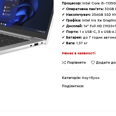
Процесор:
Intel Core i5-1135G
✔
Оперативна пам’ять:
32GB 
✔
Накопичувач:
256GB SSD N
✔
Графіка:
Intel Iris Xe Graphi
✔
Дисплей:
14″ Full HD (1920×
✔
Порти:
1 x USB-C, 3 x USB-A
✔
Батарея:
до 7 годин автон
✔
Вага:
1.37 кг
Немає в наявності
Порівняти
Додати до
Категорія:
Ноутбуки
Поділитися: