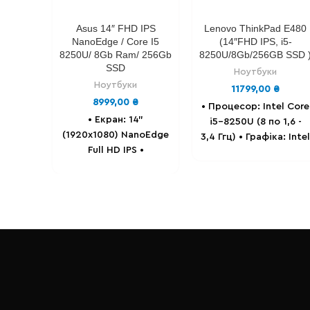
Asus 14″ FHD IPS
Lenovo ThinkPad E480
NanoEdge / Core I5
(14″FHD IPS, i5-
8250U/ 8Gb Ram/ 256Gb
8250U/8Gb/256GB SSD 
SSD
Ноутбуки
Ноутбуки
11799,00
₴
8999,00
₴
• Процесор: Intel Сore
• Екран: 14"
i5-8250U (8 по 1,6 -
(1920x1080) NanoEdge
3,4 Ггц) • Графіка: Intel
Full HD IPS
•
UHD Graphics up to
Процесор: Intel Core
1gb. • Екран: 14'' -
i5 8250u (8 по 1.6-
(1920x1080) Full HD
3.4GHz)
• Графіка:
IPS, матовий. •
Intel Ultra HD
Оперативна пам'ять:
Graphics.
•
16GB DDR4. •
Оперативна пам'ять: 8
Накопичувач: SSD 256
GB DDR4.
•
GB Samsung •
Накопичувач: SSD 256
Батарея: до 8-ми
GB .
• Батарея: до 6-
годин (знос 12%). •
ти годин, 86%
Вага - 1.7 Кг. • Порти