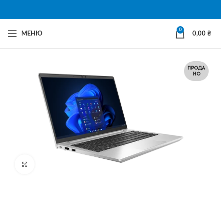
0
МЕНЮ
0,00
₴
ПРОДА
НО
Натисни щоб збільшити