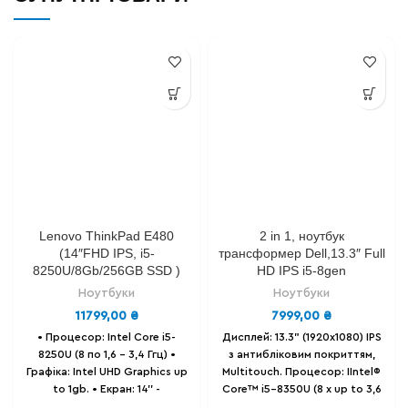
Lenovo ThinkPad E480
2 in 1, ноутбук
(14″FHD IPS, i5-
трансформер Dell,13.3″ Full
8250U/8Gb/256GB SSD )
HD IPS i5-8gen
Ноутбуки
Ноутбуки
11799,00
₴
7999,00
₴
• Процесор: Intel Сore i5-
Дисплей: 13.3" (1920х1080) IPS
8250U (8 по 1,6 - 3,4 Ггц) •
з антибліковим покриттям,
Графіка: Intel UHD Graphics up
Multitouch.
Процесор: IIntel®
to 1gb. • Екран: 14'' -
Core™ i5-8350U (8 х up to 3,6
(1920x1080) Full HD IPS,
Ghz)
Відеокарта: Intel® HD