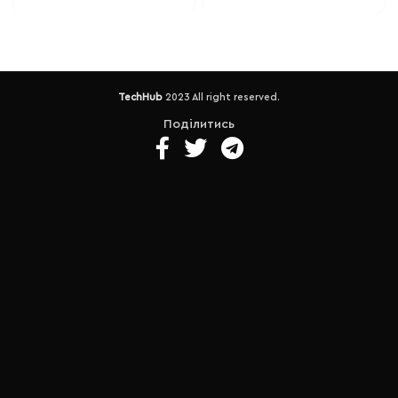
матовий. • Оперативна
Graphics 620 1 gb.
пам'ять: 16GB DDR4. •
Оперативна пам'ять: 8 Gb .
Накопичувач: SSD 256 GB
Накопичувач: 128 GB SSD m2
Samsung • Батарея: до 8-ми
(можна розширити)
Батарея -
годин (знос 12%). • Вага - 1.7
до 3-х годин .
Порти - 1 x USB
TechHub
2023 All right reserved.
Кг. • Порти -2 x USB 3.1/1 х USB
3.1 (5 Гбіт/сек)/1 x USB Type
3.1 Type C (10 Гбіт/сек)/1 x USB
C/1 х USB 2.0/HDMI/
Поділитись
2.0/HDMI/LAN (RJ-45)/
комбінований аудіороз'єм
комбінований аудіороз'єм
для навушників/мікрофона/
для навушників/мікрофона/
кардридер
Вага – 1.5 кг.
кардридер