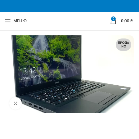
0
МЕНЮ
0,00
₴
ПРОДА
НО
Натисни щоб збільшити