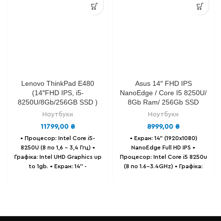
Lenovo ThinkPad E480
Asus 14″ FHD IPS
(14″FHD IPS, i5-
NanoEdge / Core I5 8250U/
8250U/8Gb/256GB SSD )
8Gb Ram/ 256Gb SSD
Ноутбуки
Ноутбуки
11799,00
₴
8999,00
₴
• Процесор: Intel Сore i5-
• Екран: 14" (1920x1080)
8250U (8 по 1,6 - 3,4 Ггц) •
NanoEdge Full HD IPS
•
Графіка: Intel UHD Graphics up
Процесор: Intel Core i5 8250u
to 1gb. • Екран: 14'' -
(8 по 1.6-3.4GHz)
• Графіка:
(1920x1080) Full HD IPS,
Intel Ultra HD Graphics.
•
матовий. • Оперативна
Оперативна пам'ять: 8 GB
пам'ять: 16GB DDR4. •
DDR4.
• Накопичувач: SSD 256
Накопичувач: SSD 256 GB
GB .
• Батарея: до 6-ти годин,
Samsung • Батарея: до 8-ми
86% залишковий ресурс.
•