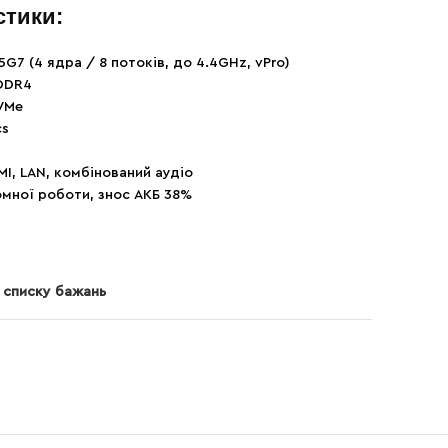
стики:
45G7 (4 ядра / 8 потоків, до 4.4GHz, vPro)
DDR4
VMe
cs
MI, LAN, комбінований аудіо
мної роботи, знос АКБ 38%
 списку бажань