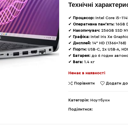
Технічні характери
✔
Процесор:
Intel Core i5-11
✔
Оперативна пам’ять:
16GB 
✔
Накопичувач:
256GB SSD N
✔
Графіка:
Intel Iris Xe Graphi
✔
Дисплей:
14″ HD (1366×768)
✔
Порти:
USB-C, 2x USB-A, HD
✔
Батарея:
до 6 годин автоно
✔
Вага:
1.4 кг
Немає в наявності
Порівняти
Додати до
Категорія:
Ноутбуки
Поділитися: