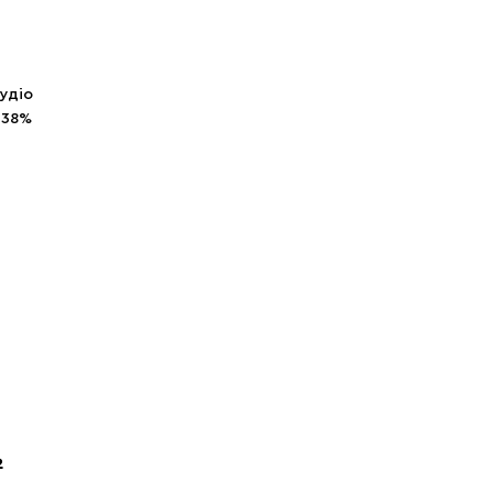
аудіо
 38%
2