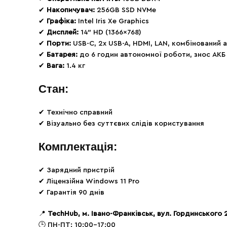
✔
Накопичувач:
256GB SSD NVMe
✔
Графіка:
Intel Iris Xe Graphics
✔
Дисплей:
14″ HD (1366×768)
✔
Порти:
USB-C, 2x USB-A, HDMI, LAN, комбінований 
✔
Батарея:
до 6 годин автономної роботи, знос АКБ
✔
Вага:
1.4 кг
Стан:
✔ Технічно справний
✔ Візуально без суттєвих слідів користування
Комплектація:
✔ Зарядний пристрій
✔ Ліцензійна Windows 11 Pro
✔ Гарантія 90 днів
📍
TechHub, м. Івано-Франківськ, вул. Гординського 
🕒 ПН-ПТ: 10:00–17:00