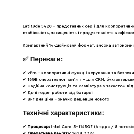
Latitude 5420 – представник серії для корпоративн
стабільність, захищеність і продуктивність в офіс
Компактний 14-дюймовий формат, висока автономніст
✅
Переваги:
✔ vPro – корпоративні функції керування та безпеки
✔ 16GB оперативної пам’яті – для CRM, бухгалтерсь
✔ Надійна конструкція та клавіатура з захистом ві
✔ До 6 годин роботи від батареї
✔ Вигідна ціна – значно дешевше нового
Технічні характеристики:
✔
Процесор:
Intel Core i5-1145G7 (4 ядра / 8 потокі
✔
Оперативна пам’ять:
16GB DDR4