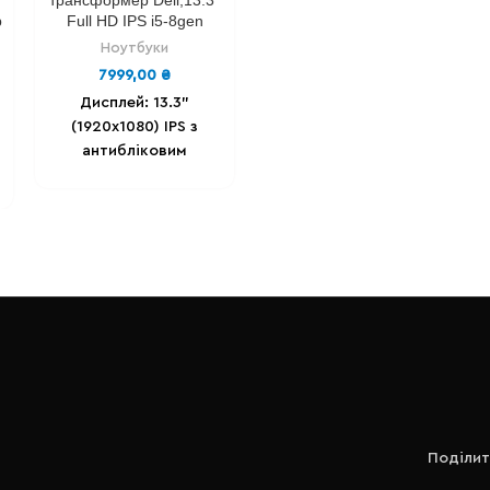
трансформер Dell,13.3″
b
Full HD IPS i5-8gen
Ноутбуки
7999,00
₴
Дисплей: 13.3"
(1920х1080) IPS з
антибліковим
покриттям,
Multitouch.
Процесор:
IIntel® Core™ i5-
8350U (8 х up to 3,6
Ghz)
Відеокарта:
Intel® HD Graphics 620
1 gb.
Оперативна
пам'ять: 8 Gb .
Накопичувач: 128 GB
SSD m2 (можна
розширити)
Батарея -
до 3-х годин .
Порти -
Поділит
1 x USB 3.1 (5 Гбіт/
сек)/1 x USB Type C/1