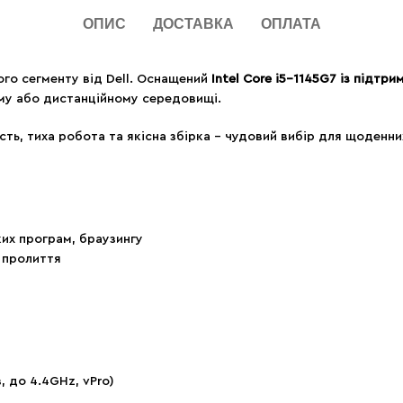
ОПИС
ДОСТАВКА
ОПЛАТА
ого сегменту від Dell. Оснащений
Intel Core i5-1145G7 із підтр
ному або дистанційному середовищі.
ь, тиха робота та якісна збірка – чудовий вибір для щоденни
ких програм, браузингу
д пролиття
в, до 4.4GHz, vPro)