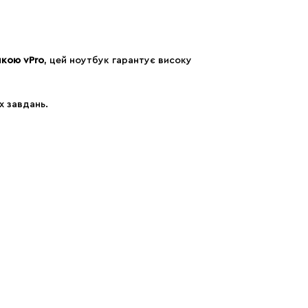
имкою vPro
, цей ноутбук гарантує високу
х завдань.