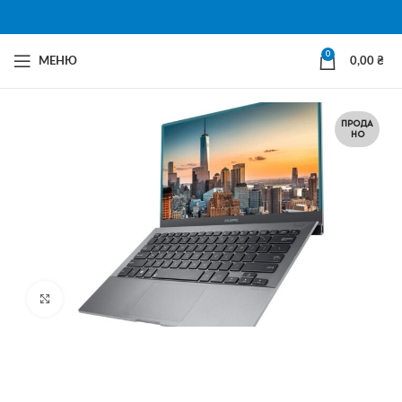
0
МЕНЮ
0,00
₴
ПРОДА
НО
Натисни щоб збільшити