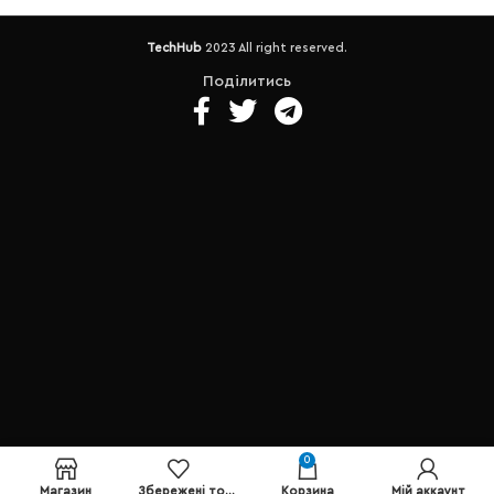
Samsung • Батарея: до 8-ми
(можна розширити)
Батарея -
годин (знос 12%). • Вага - 1.7
до 3-х годин .
Порти - 1 x USB
TechHub
2023 All right reserved.
Кг. • Порти -2 x USB 3.1/1 х USB
3.1 (5 Гбіт/сек)/1 x USB Type
3.1 Type C (10 Гбіт/сек)/1 x USB
C/1 х USB 2.0/HDMI/
Поділитись
2.0/HDMI/LAN (RJ-45)/
комбінований аудіороз'єм
комбінований аудіороз'єм
для навушників/мікрофона/
для навушників/мікрофона/
кардридер
Вага – 1.5 кг.
кардридер
0
Магазин
Збережені товари
Корзина
Мій аккаунт