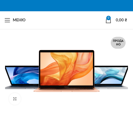
0
МЕНЮ
0,00
₴
ПРОДА
НО
Натисни щоб збільшити