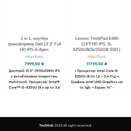
2 in 1, ноутбук
Lenovo ThinkPad E480
трансформер Dell,13.3″ Full
(14″FHD IPS, i5-
HD IPS i5-8gen
8250U/8Gb/256GB SSD )
Ноутбуки
Ноутбуки
7999,00
₴
11799,00
₴
Дисплей: 13.3" (1920х1080) IPS
• Процесор: Intel Сore i5-
з антибліковим покриттям,
8250U (8 по 1,6 - 3,4 Ггц) •
Multitouch.
Процесор: IIntel®
Графіка: Intel UHD Graphics up
Core™ i5-8350U (8 х up to 3,6
to 1gb. • Екран: 14'' -
Ghz)
Відеокарта: Intel® HD
(1920x1080) Full HD IPS,
Graphics 620 1 gb.
матовий. • Оперативна
Оперативна пам'ять: 8 Gb .
пам'ять: 16GB DDR4. •
Накопичувач: 128 GB SSD m2
Накопичувач: SSD 256 GB
(можна розширити)
Батарея -
Samsung • Батарея: до 8-ми
до 3-х годин .
Порти - 1 x USB
годин (знос 12%). • Вага - 1.7
TechHub
2023 All right reserved.
3.1 (5 Гбіт/сек)/1 x USB Type
Кг. • Порти -2 x USB 3.1/1 х USB