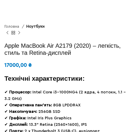
Головна
Ноутбуки
Apple MacBook Air A2179 (2020) – легкість,
стиль та Retina-дисплей
17000,00
₴
Технічні характеристики:
✔
Процесор:
Intel Core i3-1000NG4 (2 ядра, 4 потоки, 1.1 –
3.2 GHz)
✔
Оперативна пам’ять:
8GB LPDDR4X
✔
Накопичувач:
256GB SSD
✔
Графіка:
Intel Iris Plus Graphics
✔
Дисплей:
13.3″ Retina (2560×1600), IPS
✔
Порти:
2 x Thunderbolt 3 (USB-C), аудіопорт